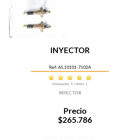
INYECTOR
Ref: 65.10101-7102A
Puntuación:
5
/ Votos:
1
INYECTOR
Precio
$265.786