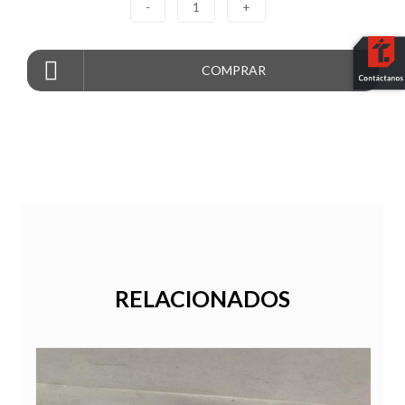
-
1
+
COMPRAR
RELACIONADOS