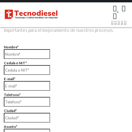
×
Contáctenos Vía Email
Envíenos sus datos con sus comentarios, sus opiniones son muy
importantes para el mejoramiento de nuestros procesos.
Nombre*
Cedula o NIT*
E-mail*
Telefono*
Ciudad*
Asunto*