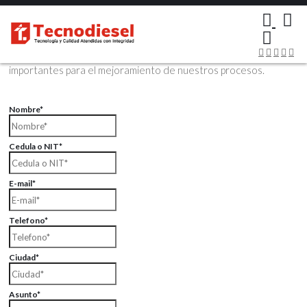
×
Contáctenos Vía Email
Envíenos sus datos con sus comentarios, sus opiniones son muy
importantes para el mejoramiento de nuestros procesos.
Nombre*
Cedula o NIT*
E-mail*
Telefono*
Ciudad*
Asunto*