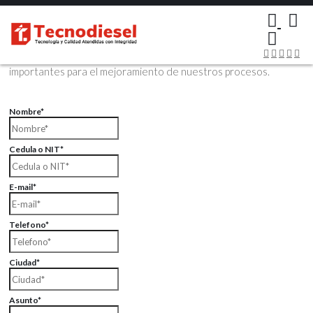
×
Contáctenos Vía Email
Envíenos sus datos con sus comentarios, sus opiniones son muy
importantes para el mejoramiento de nuestros procesos.
Nombre*
Cedula o NIT*
E-mail*
Telefono*
Ciudad*
Asunto*