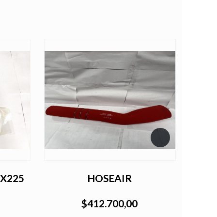
DX225
HOSEAIR
Pin d
gi
$412.700,00