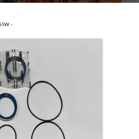
DX55W
>