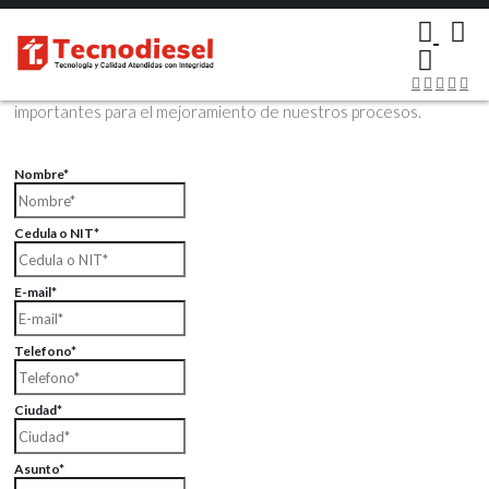
×
Contáctenos Vía Email
Envíenos sus datos con sus comentarios, sus opiniones son muy
importantes para el mejoramiento de nuestros procesos.
Nombre*
Cedula o NIT*
E-mail*
Telefono*
Ciudad*
Asunto*