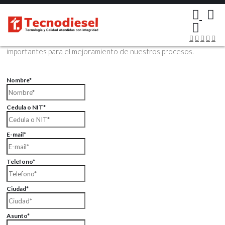
×
Contáctenos Vía Email
Envíenos sus datos con sus comentarios, sus opiniones son muy
importantes para el mejoramiento de nuestros procesos.
Nombre*
Cedula o NIT*
E-mail*
Telefono*
Ciudad*
Asunto*