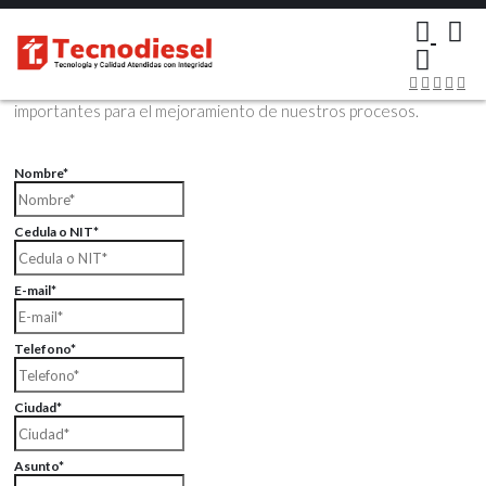
×
Contáctenos Vía Email
Envíenos sus datos con sus comentarios, sus opiniones son muy
importantes para el mejoramiento de nuestros procesos.
Nombre*
Cedula o NIT*
E-mail*
Telefono*
Ciudad*
Asunto*