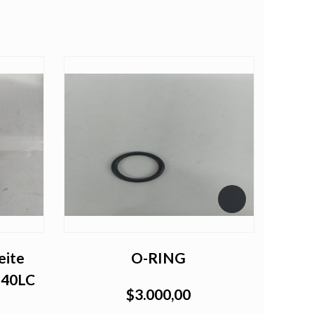
eite
O-RING
140LC
$3.000,00