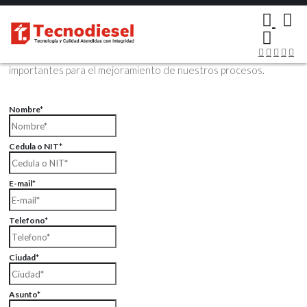
×
Contáctenos Vía Email
Envíenos sus datos con sus comentarios, sus opiniones son muy
importantes para el mejoramiento de nuestros procesos.
Nombre*
Cedula o NIT*
E-mail*
Telefono*
Ciudad*
Asunto*