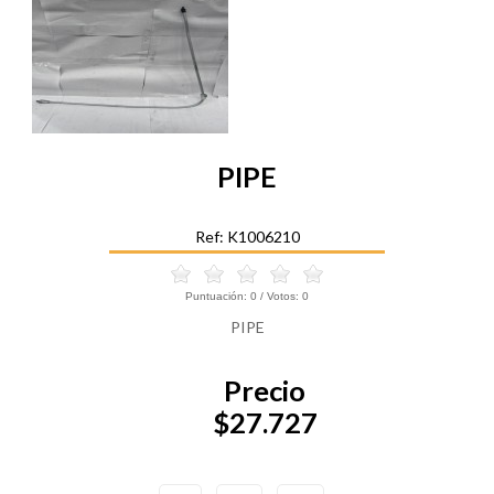
PIPE
Ref: K1006210
Puntuación:
0
/ Votos:
0
PIPE
Precio
$27.727