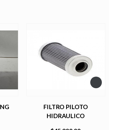
ING
FILTRO PILOTO
A
HIDRAULICO