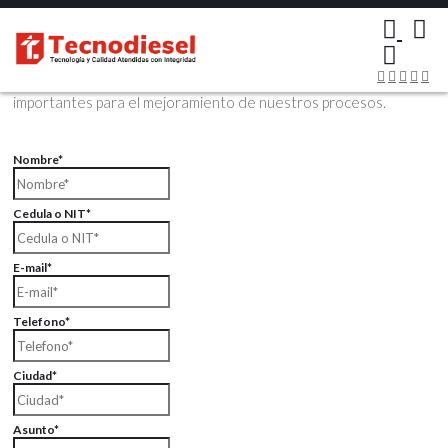
×
Contáctenos Vía Email
Envíenos sus datos con sus comentarios, sus opiniones son muy
importantes para el mejoramiento de nuestros procesos.
Nombre*
Cedula o NIT*
E-mail*
Telefono*
Ciudad*
Asunto*