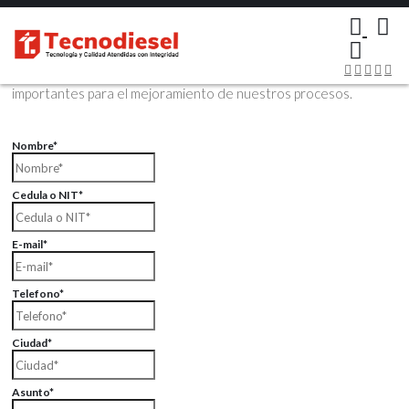
×
Contáctenos Vía Email
Envíenos sus datos con sus comentarios, sus opiniones son muy
importantes para el mejoramiento de nuestros procesos.
Nombre*
Cedula o NIT*
E-mail*
Telefono*
Ciudad*
Asunto*