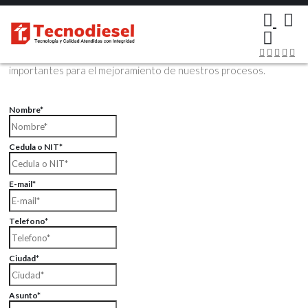
×
Contáctenos Vía Email
Envíenos sus datos con sus comentarios, sus opiniones son muy
importantes para el mejoramiento de nuestros procesos.
Nombre*
Cedula o NIT*
E-mail*
Telefono*
Ciudad*
Asunto*