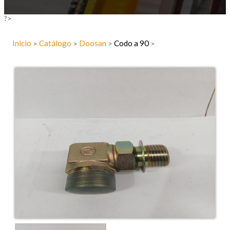
?>
Inicio
Catálogo
Doosan
Codo a 90
>
>
>
>