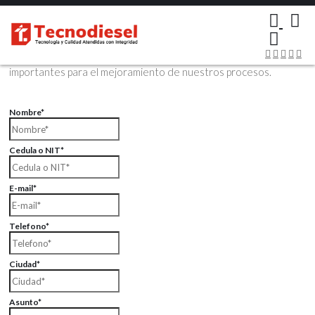
×
Contáctenos Vía Email
Envíenos sus datos con sus comentarios, sus opiniones son muy
importantes para el mejoramiento de nuestros procesos.
Nombre*
Cedula o NIT*
E-mail*
Telefono*
Ciudad*
Asunto*