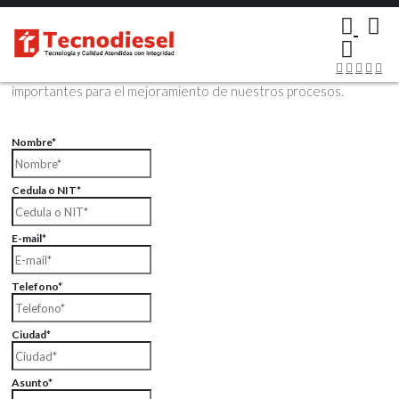
×
Contáctenos Vía Email
Envíenos sus datos con sus comentarios, sus opiniones son muy
importantes para el mejoramiento de nuestros procesos.
Nombre*
Cedula o NIT*
E-mail*
Telefono*
Ciudad*
Asunto*