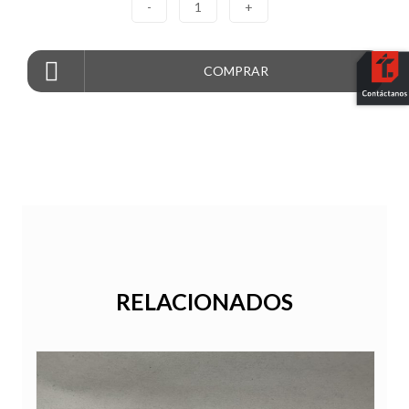
-
1
+
COMPRAR
RELACIONADOS