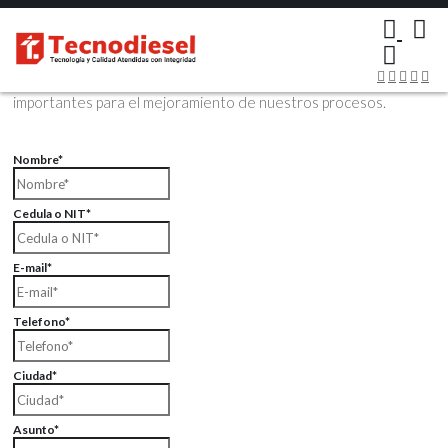
×
Contáctenos Vía Email
Envíenos sus datos con sus comentarios, sus opiniones son muy
importantes para el mejoramiento de nuestros procesos.
Nombre*
Cedula o NIT*
E-mail*
Telefono*
Ciudad*
Asunto*