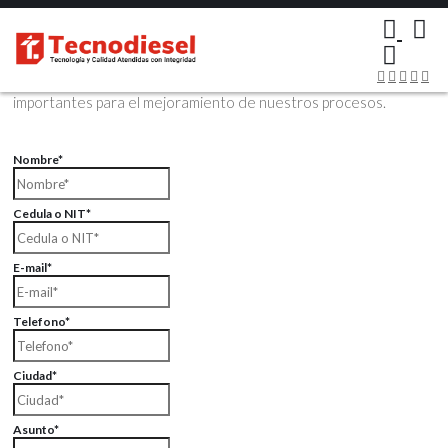
×
Contáctenos Vía Email
Envíenos sus datos con sus comentarios, sus opiniones son muy
importantes para el mejoramiento de nuestros procesos.
Nombre*
Cedula o NIT*
E-mail*
Telefono*
Ciudad*
Asunto*