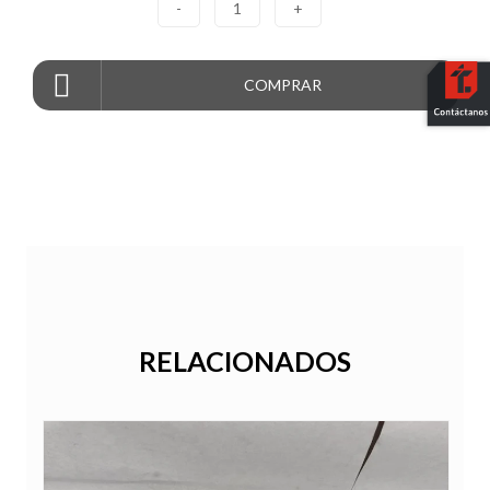
-
1
+
COMPRAR
RELACIONADOS