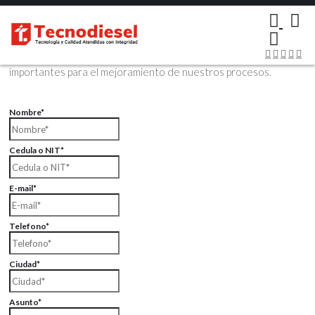
×
Contáctenos Vía Email
Envíenos sus datos con sus comentarios, sus opiniones son muy
importantes para el mejoramiento de nuestros procesos.
Nombre*
Cedula o NIT*
E-mail*
Telefono*
Ciudad*
Asunto*