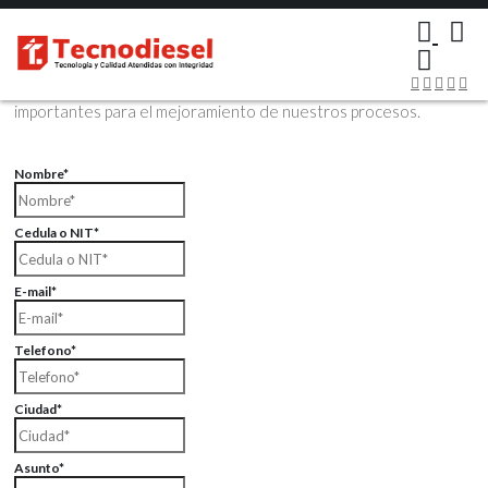
×
Contáctenos Vía Email
Envíenos sus datos con sus comentarios, sus opiniones son muy
importantes para el mejoramiento de nuestros procesos.
Nombre*
Cedula o NIT*
E-mail*
Telefono*
Ciudad*
Asunto*