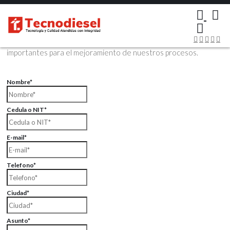
×
Contáctenos Vía Email
Envíenos sus datos con sus comentarios, sus opiniones son muy
importantes para el mejoramiento de nuestros procesos.
Nombre*
Cedula o NIT*
E-mail*
Telefono*
Ciudad*
Asunto*