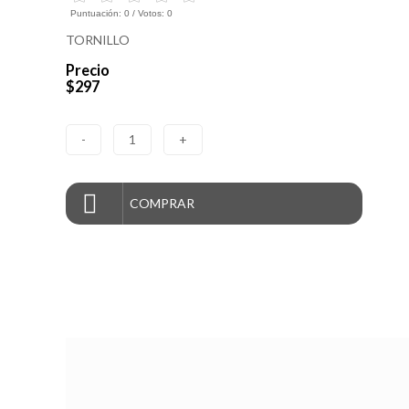
Puntuación:
0
/ Votos:
0
TORNILLO
Precio
$297
-
1
+
COMPRAR