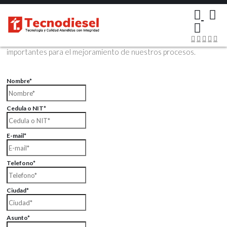
×
Contáctenos Vía Email
Envíenos sus datos con sus comentarios, sus opiniones son muy
importantes para el mejoramiento de nuestros procesos.
Nombre*
Cedula o NIT*
E-mail*
Telefono*
Ciudad*
Asunto*