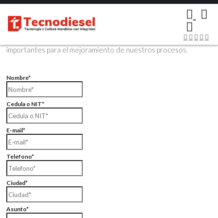
×
Contáctenos Vía Email
Envíenos sus datos con sus comentarios, sus opiniones son muy
importantes para el mejoramiento de nuestros procesos.
Nombre*
Cedula o NIT*
E-mail*
Telefono*
Ciudad*
Asunto*