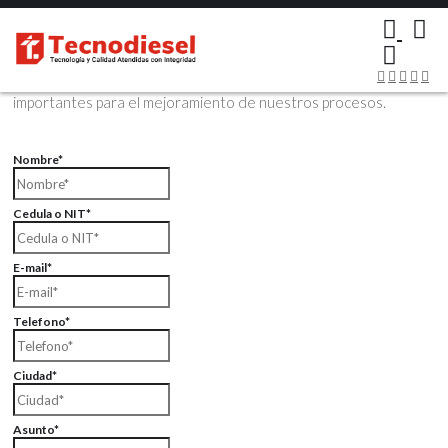
×
Contáctenos Vía Email
Envíenos sus datos con sus comentarios, sus opiniones son muy
importantes para el mejoramiento de nuestros procesos.
Nombre*
Cedula o NIT*
E-mail*
Telefono*
Ciudad*
Asunto*