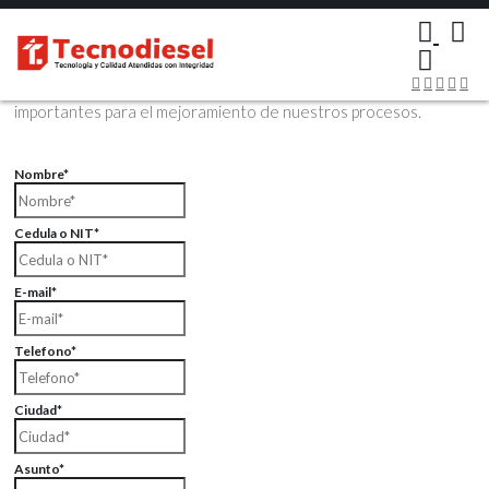
×
Contáctenos Vía Email
Envíenos sus datos con sus comentarios, sus opiniones son muy
importantes para el mejoramiento de nuestros procesos.
Nombre*
Cedula o NIT*
E-mail*
Telefono*
Ciudad*
Asunto*