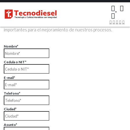
×
Contáctenos Vía Email
Envíenos sus datos con sus comentarios, sus opiniones son muy
importantes para el mejoramiento de nuestros procesos.
Nombre*
Cedula o NIT*
E-mail*
Telefono*
Ciudad*
Asunto*