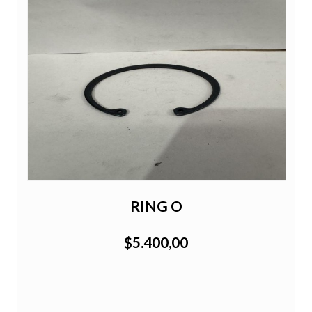
RING O
$5.400,00