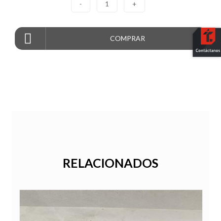
-
1
+
COMPRAR
RELACIONADOS