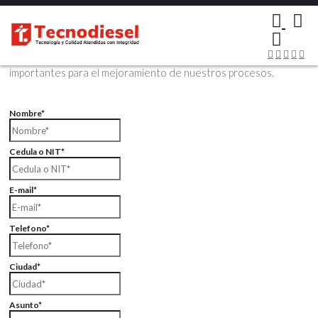
×
Contáctenos Vía Email
Envíenos sus datos con sus comentarios, sus opiniones son muy
importantes para el mejoramiento de nuestros procesos.
Nombre*
Cedula o NIT*
E-mail*
Telefono*
Ciudad*
Asunto*