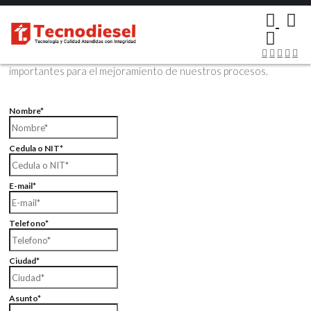
×
Contáctenos Vía Email
Envíenos sus datos con sus comentarios, sus opiniones son muy
importantes para el mejoramiento de nuestros procesos.
Nombre*
Cedula o NIT*
E-mail*
Telefono*
Ciudad*
Asunto*