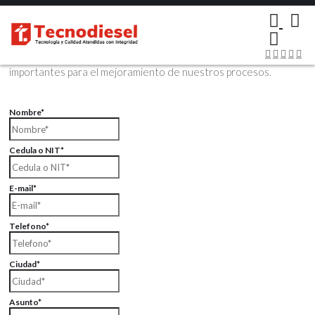
×
Contáctenos Vía Email
Envíenos sus datos con sus comentarios, sus opiniones son muy
importantes para el mejoramiento de nuestros procesos.
Nombre*
Cedula o NIT*
E-mail*
Telefono*
Ciudad*
Asunto*