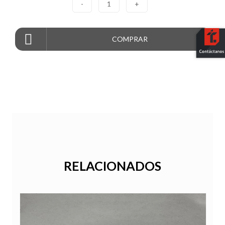
-
1
+
COMPRAR
RELACIONADOS