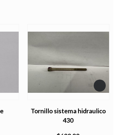
te
Tornillo sistema hidraulico
Tapo
430