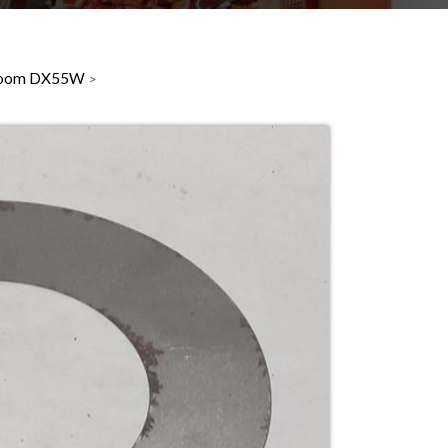
l boom DX55W
>