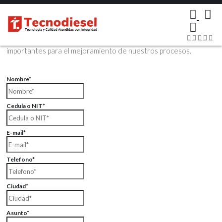
×
Contáctenos Vía Email
Envíenos sus datos con sus comentarios, sus opiniones son muy
importantes para el mejoramiento de nuestros procesos.
Nombre*
Cedula o NIT*
E-mail*
Telefono*
Ciudad*
Asunto*