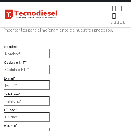
×
Contáctenos Vía Email
Envíenos sus datos con sus comentarios, sus opiniones son muy
importantes para el mejoramiento de nuestros procesos.
Nombre*
Cedula o NIT*
E-mail*
Telefono*
Ciudad*
Asunto*