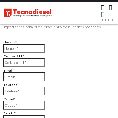
×
Contáctenos Vía Email
Envíenos sus datos con sus comentarios, sus opiniones son muy
importantes para el mejoramiento de nuestros procesos.
Nombre*
Cedula o NIT*
E-mail*
Telefono*
Ciudad*
Asunto*