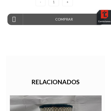
-
1
+
COMPRAR
RELACIONADOS