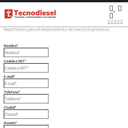
×
Contáctenos Vía Email
Envíenos sus datos con sus comentarios, sus opiniones son muy
importantes para el mejoramiento de nuestros procesos.
Nombre*
Cedula o NIT*
E-mail*
Telefono*
Ciudad*
Asunto*