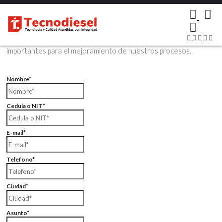
×
Contáctenos Vía Email
Envíenos sus datos con sus comentarios, sus opiniones son muy
importantes para el mejoramiento de nuestros procesos.
Nombre*
Cedula o NIT*
E-mail*
Telefono*
Ciudad*
Asunto*