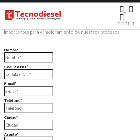
×
Contáctenos Vía Email
Envíenos sus datos con sus comentarios, sus opiniones son muy
importantes para el mejoramiento de nuestros procesos.
Nombre*
Cedula o NIT*
E-mail*
Telefono*
Ciudad*
Asunto*