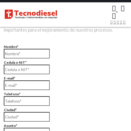
×
Contáctenos Vía Email
Envíenos sus datos con sus comentarios, sus opiniones son muy
importantes para el mejoramiento de nuestros procesos.
Nombre*
Cedula o NIT*
E-mail*
Telefono*
Ciudad*
Asunto*