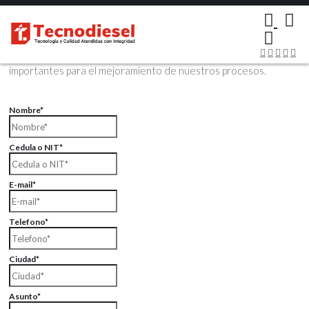
×
Contáctenos Vía Email
Envíenos sus datos con sus comentarios, sus opiniones son muy
importantes para el mejoramiento de nuestros procesos.
Nombre*
Cedula o NIT*
E-mail*
Telefono*
Ciudad*
Asunto*