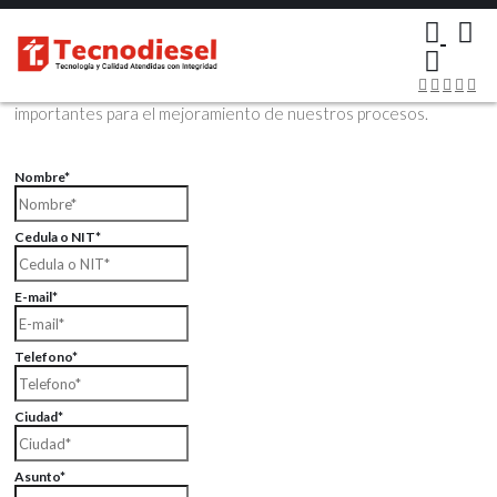
×
Contáctenos Vía Email
Envíenos sus datos con sus comentarios, sus opiniones son muy
importantes para el mejoramiento de nuestros procesos.
Nombre*
Cedula o NIT*
E-mail*
Telefono*
Ciudad*
Asunto*