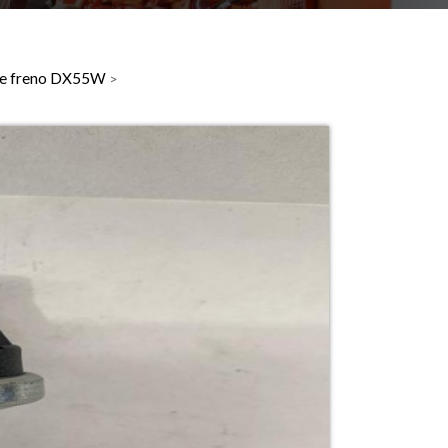
a de freno DX55W
>