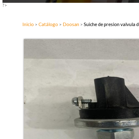
?>
Inicio
Catálogo
Doosan
Suiche de presion valvul
>
>
>