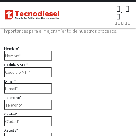
×
Contáctenos Vía Email
Envíenos sus datos con sus comentarios, sus opiniones son muy
importantes para el mejoramiento de nuestros procesos.
Nombre*
Cedula o NIT*
E-mail*
Telefono*
Ciudad*
Asunto*