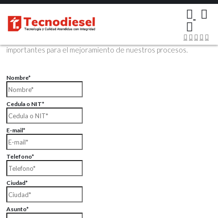
×
Contáctenos Vía Email
Envíenos sus datos con sus comentarios, sus opiniones son muy
importantes para el mejoramiento de nuestros procesos.
Nombre*
Cedula o NIT*
E-mail*
Telefono*
Ciudad*
Asunto*