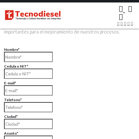
×
Contáctenos Vía Email
Envíenos sus datos con sus comentarios, sus opiniones son muy
importantes para el mejoramiento de nuestros procesos.
Nombre*
Cedula o NIT*
E-mail*
Telefono*
Ciudad*
Asunto*