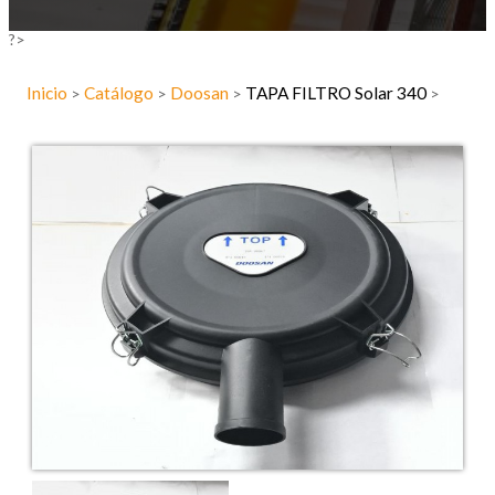
?>
Inicio
Catálogo
Doosan
TAPA FILTRO Solar 340
>
>
>
>