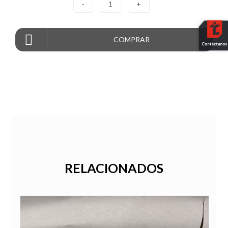
-
1
+
COMPRAR
RELACIONADOS