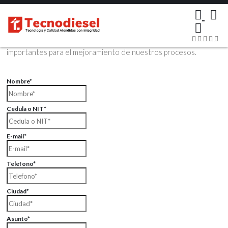
×
Contáctenos Vía Email
Envíenos sus datos con sus comentarios, sus opiniones son muy
importantes para el mejoramiento de nuestros procesos.
Nombre*
Cedula o NIT*
E-mail*
Telefono*
Ciudad*
Asunto*