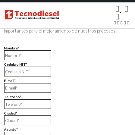
×
Contáctenos Vía Email
Envíenos sus datos con sus comentarios, sus opiniones son muy
importantes para el mejoramiento de nuestros procesos.
Nombre*
Cedula o NIT*
E-mail*
Telefono*
Ciudad*
Asunto*