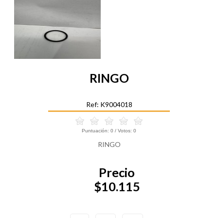
RINGO
Ref: K9004018
Puntuación:
0
/ Votos:
0
RINGO
Precio
$10.115