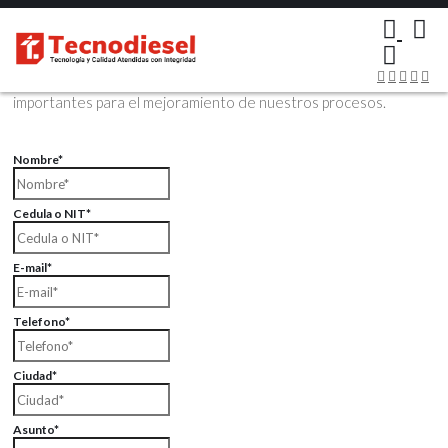
×
Contáctenos Vía Email
Envíenos sus datos con sus comentarios, sus opiniones son muy
importantes para el mejoramiento de nuestros procesos.
Nombre*
Cedula o NIT*
E-mail*
Telefono*
Ciudad*
Asunto*