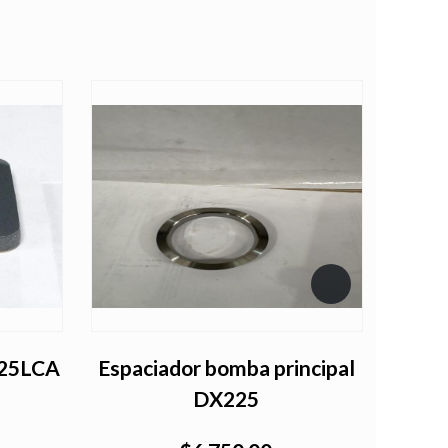
25LCA
Espaciador bomba principal
Cil
DX225
DX2