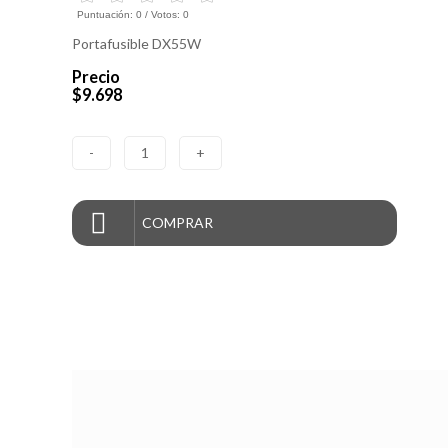
Puntuación:
0
/ Votos:
0
Portafusible DX55W
Precio
$9.698
-
1
+
COMPRAR