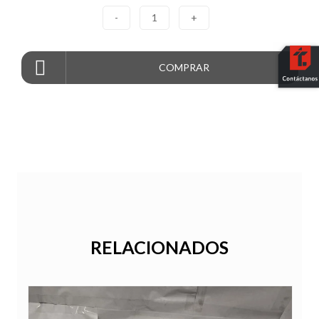
-
1
+
COMPRAR
RELACIONADOS