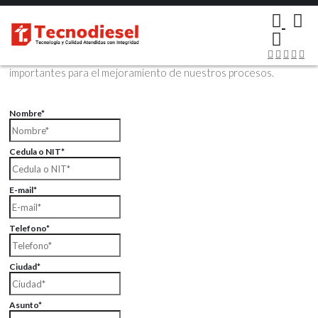
×
Contáctenos Vía Email
Envíenos sus datos con sus comentarios, sus opiniones son muy
importantes para el mejoramiento de nuestros procesos.
Nombre*
Cedula o NIT*
E-mail*
Telefono*
Ciudad*
Asunto*